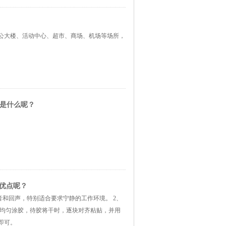
公大楼、活动中心、超市、商场、机场等场所，
势是什么呢？
的优点呢？
音和回声，特别适合要求宁静的工作环境。 2、
面均匀涂胶，待胶将干时，逐块对齐粘贴，并用
即可。