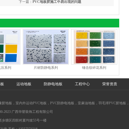
下一篇：
PVC地板胶施工中易出现的问题
抗压系列
片材防静电系列
锤击纹碎花系列
地板
运动地板
防静电地板
工程中心
荣誉资质
橡胶地板，室内外运动PVC地板，PVC防静电地板，亚麻油地板，羽毛球PVC胶地板，
000-2023 广西华塑装饰工程有限公司
西乡塘区四联村夏均坡55号一楼