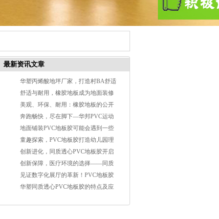
最新资讯文章
华塑丙烯酸地坪厂家，打造村BA舒适
球场
舒适与耐用，橡胶地板成为地面装修
材料宠儿
美观、环保、耐用：橡胶地板的公开
秘密"
奔跑畅快，尽在脚下—华邦PVC运动
地板为运动空间注入活力
地面铺装PVC地板胶可能会遇到一些
问题
童趣探索，PVC地板胶打造幼儿园理
想空间
创新进化，同质透心PVC地板胶开启
医院地面新潮流
创新保障，医疗环境的选择——同质
透心PVC地板胶
见证数字化展厅的革新！PVC地板胶
成为新的选择
华塑同质透心PVC地板胶的特点及应
用范围