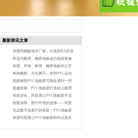
最新资讯文章
华塑丙烯酸地坪厂家，打造村BA舒适
球场
舒适与耐用，橡胶地板成为地面装修
材料宠儿
美观、环保、耐用：橡胶地板的公开
秘密"
奔跑畅快，尽在脚下—华邦PVC运动
地板为运动空间注入活力
地面铺装PVC地板胶可能会遇到一些
问题
童趣探索，PVC地板胶打造幼儿园理
想空间
创新进化，同质透心PVC地板胶开启
医院地面新潮流
创新保障，医疗环境的选择——同质
透心PVC地板胶
见证数字化展厅的革新！PVC地板胶
成为新的选择
华塑同质透心PVC地板胶的特点及应
用范围