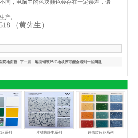
不同，电脑中的色块颜色会存在一定误差，请
卡生产。
518 （
黄先生
）
医院地面新
下一篇：
地面铺装PVC地板胶可能会遇到一些问题
抗压系列
片材防静电系列
锤击纹碎花系列