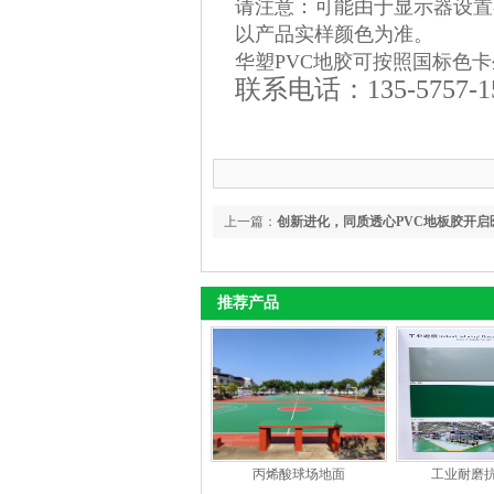
请注意：可能由于显示器设置
以产品实样颜色为准。
华塑PVC地胶可按照国标色
联系电话：135-5757-1
上一篇：
创新进化，同质透心PVC地板胶开启
潮流
推荐产品
丙烯酸球场地面
工业耐磨