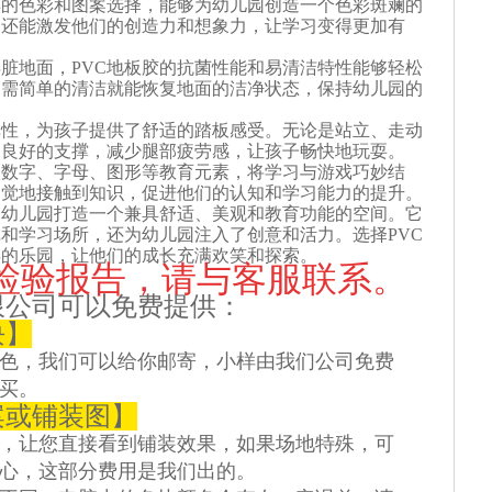
样的色彩和图案选择，能够为幼儿园创造一个色彩斑斓的
，还能激发他们的创造力和想象力，让学习变得更加有
脏地面，PVC地板胶的抗菌性能和易清洁特性能够轻松
只需简单的清洁就能恢复地面的洁净状态，保持幼儿园的
弹性，为孩子提供了舒适的踏板感受。无论是站立、走动
到良好的支撑，减少腿部疲劳感，让孩子畅快地玩耍。
入数字、字母、图形等教育元素，将学习与游戏巧妙结
不觉地接触到知识，促进他们的认知和学习能力的提升。
为幼儿园打造一个兼具舒适、美观和教育功能的空间。它
和学习场所，还为幼儿园注入了创意和活力。选择PVC
年的乐园，让他们的成长充满欢笑和探索。
板检验报告，请与客服联系。
限公司可以免费提供：
块】
色，我们可以给你邮寄，小样由我们公司免费
买。
案或铺装图】
，让您直接看到铺装效果，如果场地特殊，可
心，这部分费用是我们出的。